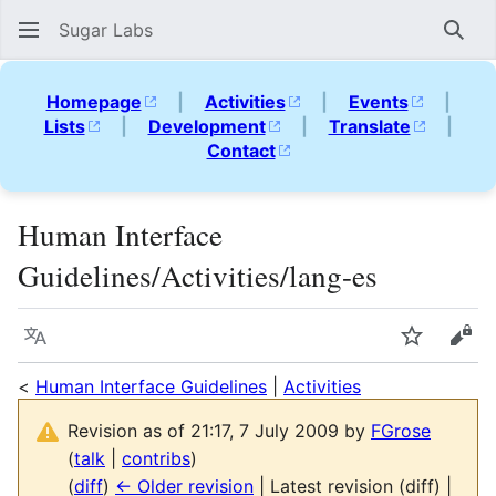
Sugar Labs
Sear
Homepage
|
Activities
|
Events
|
Lists
|
Development
|
Translate
|
Contact
Human Interface
Guidelines/Activities/lang-es
Language
Watch
Vie
<
Human Interface Guidelines
|
Activities
Revision as of 21:17, 7 July 2009 by
FGrose
(
talk
|
contribs
)
(
diff
)
← Older revision
| Latest revision (diff) |