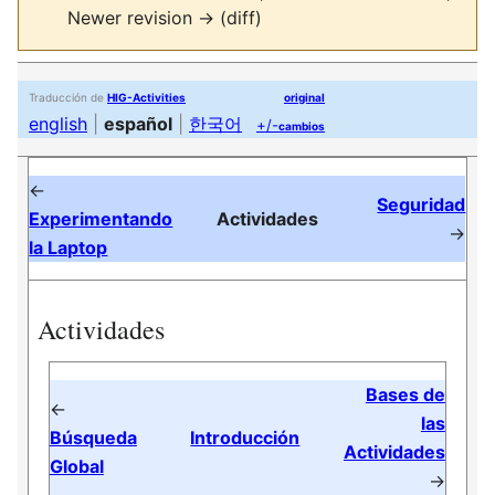
Newer revision → (diff)
Traducción de
HIG-Activities
original
english
|
español
|
한국어
+/-
cambios
←
Seguridad
Experimentando
Actividades
→
la Laptop
Actividades
Bases de
←
las
Búsqueda
Introducción
Actividades
Global
→