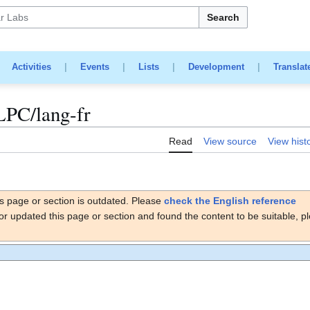
Search
|
Activities
|
Events
|
Lists
|
Development
|
Translat
OLPC/lang-fr
Read
View source
View hist
s page or section is outdated. Please
check the English reference
or updated this page or section and found the content to be suitable, p