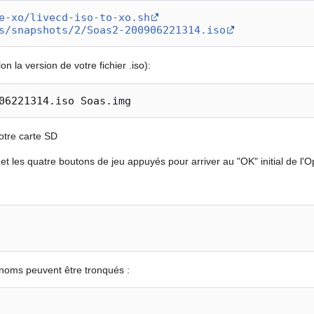
e-xo/livecd-iso-to-xo.sh
s/snapshots/2/Soas2-200906221314.iso
la version de votre fichier .iso):
otre carte SD
t les quatre boutons de jeu appuyés pour arriver au "OK" initial de l
s noms peuvent être tronqués :