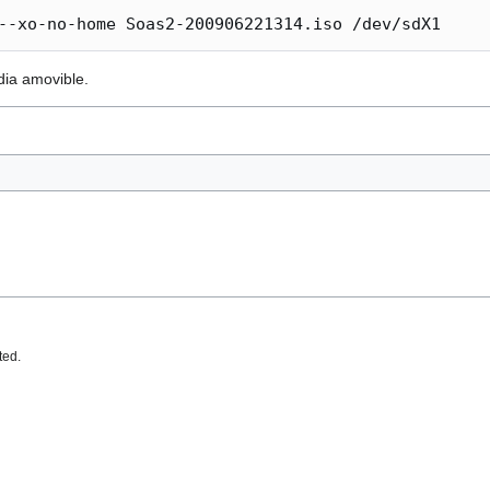
dia amovible.
ted.