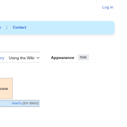
Log in
e
|
Contact
Appearance
hide
ory
Using the Wiki
lease
HowTo
[ID# 99603]