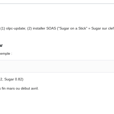
XO: (1) olpc-update; (2) installer SOAS ("Sugar on a Stick" = Sugar sur c
ar
xemple :
, Sugar 0.82)
 fin mars ou début avril.