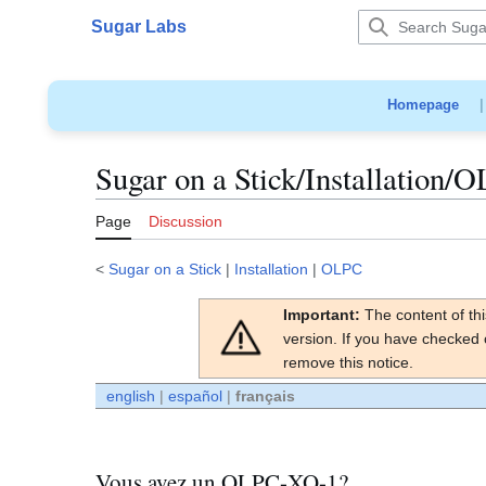
Jump
Sugar Labs
to
Main menu
content
Homepage
Sugar on a Stick/Installation/
Page
Discussion
<
Sugar on a Stick
|
Installation
|
OLPC
Important:
The content of thi
version. If you have checked 
remove this notice.
english
|
español
|
français
Vous avez un OLPC-XO-1?